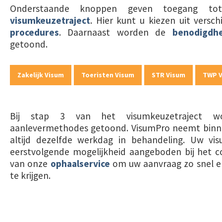
Onderstaande knoppen geven toegang t
visumkeuzetraject
. Hier kunt u kiezen uit versc
procedures
. Daarnaast worden de
benodigdh
getoond.
Zakelijk Visum
Toeristen Visum
STR Visum
TWP 
Bij stap 3 van het visumkeuzetraject w
aanlevermethodes getoond. VisumPro neemt bin
altijd dezelfde werkdag in behandeling. Uw v
eerstvolgende mogelijkheid aangeboden bij het c
van onze
ophaalservice
om uw aanvraag zo snel en 
te krijgen.