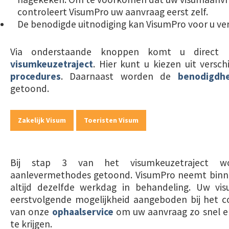
controleert VisumPro uw aanvraag eerst zelf.
De benodigde uitnodiging kan VisumPro voor u ve
Via onderstaande knoppen komt u direct 
visumkeuzetraject
. Hier kunt u kiezen uit versc
procedures
. Daarnaast worden de
benodigdh
getoond.
Zakelijk Visum
Toeristen Visum
Bij stap 3 van het visumkeuzetraject w
aanlevermethodes getoond. VisumPro neemt bin
altijd dezelfde werkdag in behandeling. Uw v
eerstvolgende mogelijkheid aangeboden bij het c
van onze
ophaalservice
om uw aanvraag zo snel en 
te krijgen.