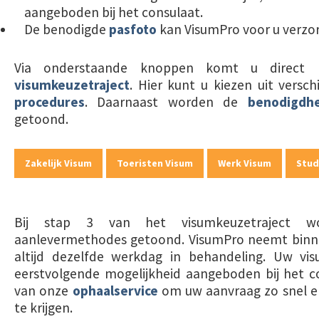
aangeboden bij het consulaat.
De benodigde
pasfoto
kan VisumPro voor u verzo
Via onderstaande knoppen komt u direct 
visumkeuzetraject
. Hier kunt u kiezen uit versc
procedures
. Daarnaast worden de
benodigdh
getoond.
Zakelijk Visum
Toeristen Visum
Werk Visum
Stud
Bij stap 3 van het visumkeuzetraject w
aanlevermethodes getoond. VisumPro neemt bin
altijd dezelfde werkdag in behandeling. Uw v
eerstvolgende mogelijkheid aangeboden bij het c
van onze
ophaalservice
om uw aanvraag zo snel en 
te krijgen.