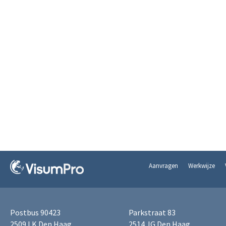
Aanvragen
Werkwijze
Postbus 90423
Parkstraat 83
2509 LK Den Haag
2514 JG Den Haag